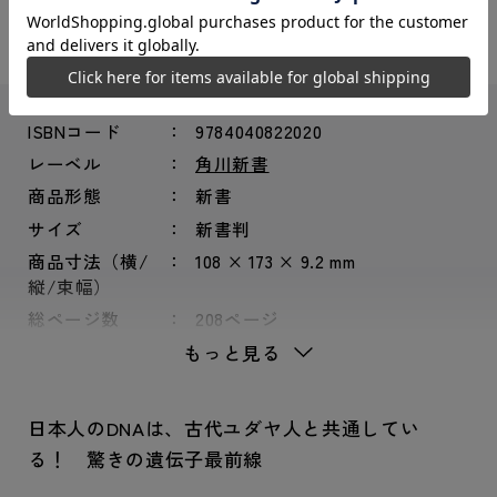
シェアする：
ISBNコード
9784040822020
レーベル
角川新書
商品形態
新書
サイズ
新書判
商品寸法（横/
108 × 173 × 9.2 mm
縦/束幅）
総ページ数
208ページ
もっと見る
日本人のDNAは、古代ユダヤ人と共通してい
る！ 驚きの遺伝子最前線