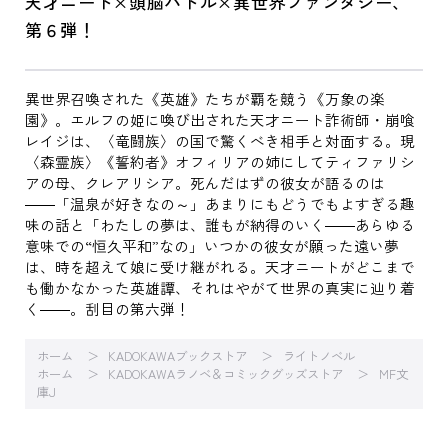
天才ニート×頭脳バトル×異世界ファンタジー、
第６弾！
異世界召喚された《英雄》たちが覇を競う《万象の楽
園》。エルフの姫に喚び出された天才ニート詐術師・崩喰
レイジは、〈竜闘族〉の国で驚くべき相手と対面する。現
〈森霊族〉《誓約者》オフィリアの姉にしてティファリシ
アの母、クレアリシア。死んだはずの彼女が語るのは
――「温泉が好きなの～」あまりにもどうでもよすぎる趣
味の話と「わたしの夢は、誰もが納得のいく――あらゆる
意味での“恒久平和”なの」いつかの彼女が願った遠い夢
は、時を超えて娘に受け継がれる。天才ニートがどこまで
も働かなかった英雄譚、それはやがて世界の真実に辿り着
く――。刮目の第六弾！
ホーム
KADOKAWAブックストア
ライトノベル
ホーム
KADOKAWAラノベ＆コミックグッズストア
MF文
庫J