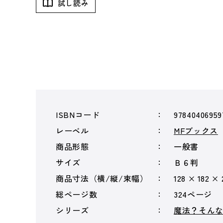
試し読み
ISBNコード
97840406959
レーベル
MFブックス
商品形態
一般書
サイズ
Ｂ６判
商品寸法（横/縦/束幅）
128 × 182 ×
総ページ数
324ページ
シリーズ
魔法？そん