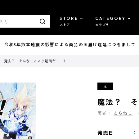
STORE
CATEGORY
ストア
カテゴリ
7/29 令和8年熊本地震の影響による商品のお届け遅延につきまして
魔法？ そんなことより筋肉だ！ 3
魔法？ そ
著者：
どらねこ
発売日