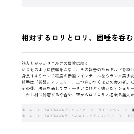
相対するロリとロリ、固唾を呑む
筋肉とがっかりエルフの冒険は続く。
いつものように依頼をこなし、その報告のためギルドを訪
身長１４５センチ程度の赤髪ツインテールなＳランク美少女
相手は『炎姫』アシュリー。二つ名がつくほどの実力者。
その後、決闘を通じてフィーリアにひどく懐いたアシュリ
しかし村に到着するや否や、空からロリロリと名乗る魔人
ホーム
KADOKAWAブックストア
ライトノベル
ホーム
KADOKAWAラノベ＆コミックグッズストア
その