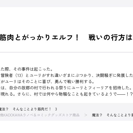
筋肉とがっかりエルフ！ 戦いの行方は
れた際、その事件は起こった。
冒険者（13）とユーリがすれ違いざまにぶつかり、決闘騒ぎに発展し
だがユーリはそのことに喜び、勇んで戦い勝利する。
ーは、自分の故郷の村で行われる祭りにユーリとフィーリアを招待した
が現れる。さらに、村では何やら物騒なことも起きているようで――！
魔法？ そんなことより筋肉だ！ 3
他KADOKAWAラノベ＆コミックグッズストア商品
魔法？ そんなことより