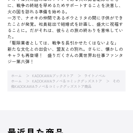
に、戦争の終結を早めるためサポートすることを決意し、
火の国を訪れる準備を始める。
一方で、ナオキの仲間であるボウとリタの間に子供ができ
たことが発覚。社員総出で結婚式を計画し、盛大に祝福す
ることに。だがそれは、彼らとの旅の終わりを意味してい
た。
「駆除業者としては、戦争を長引かせたくはないよな」
新たな文化との出会い、盟友との別れ。さらに、懐かしの
キャラも再登場！ 盛りだくさんの異世界お仕事ファンタ
ジー第六弾！
ホーム
KADOKAWAブックストア
ライトノベル
ホーム
KADOKAWAラノベ＆コミックグッズストア
その
他KADOKAWAラノベ＆コミックグッズストア商品
最近見た商品