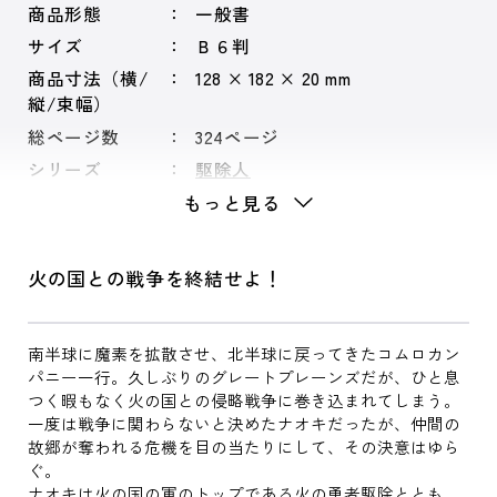
商品形態
一般書
サイズ
Ｂ６判
商品寸法（横/
128 × 182 × 20 mm
縦/束幅）
総ページ数
324ページ
シリーズ
駆除人
もっと見る
火の国との戦争を終結せよ！
南半球に魔素を拡散させ、北半球に戻ってきたコムロカン
パニー一行。久しぶりのグレートプレーンズだが、ひと息
つく暇もなく火の国との侵略戦争に巻き込まれてしまう。
一度は戦争に関わらないと決めたナオキだったが、仲間の
故郷が奪われる危機を目の当たりにして、その決意はゆら
ぐ。
ナオキは火の国の軍のトップである火の勇者駆除ととも