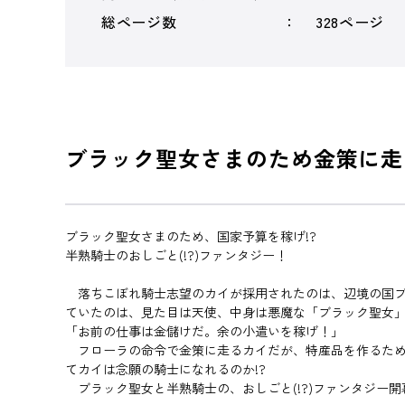
総ページ数
328ページ
ブラック聖女さまのため金策に走
ブラック聖女さまのため、国家予算を稼げ!?
半熟騎士のおしごと(!?)ファンタジー！
落ちこぼれ騎士志望のカイが採用されたのは、辺境の国ブ
ていたのは、見た目は天使、中身は悪魔な「ブラック聖女」
「お前の仕事は金儲けだ。余の小遣いを稼げ！」
フローラの命令で金策に走るカイだが、特産品を作るため
てカイは念願の騎士になれるのか!?
ブラック聖女と半熟騎士の、おしごと(!?)ファンタジー開