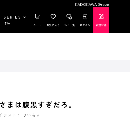
KADOKAWA Group
SERIES
作品
カート
お気に入り
SNS一覧
ログイン
新規登録
さまは腹黒すぎだろ。
イラスト：
りいちゅ