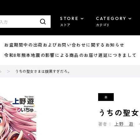
STORE
CATEGORY
ストア
カテゴリ
8/07 お盆期間中の出荷およびお問い合わせに関するお知らせ
7/29 令和8年熊本地震の影響による商品のお届け遅延につきまして
ル
うちの聖女さまは腹黒すぎだろ。
うちの聖女
著者：
上野 遊