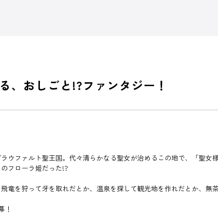
る、おしごと!?ファンタジー！
ラウファルト聖王国。代々清らかなる聖女が治めるこの地で、「聖女様
のフローラ姫だった!?
飛竜を狩って牙を取れだとか、温泉を探して観光地を作れだとか、無茶
幕！