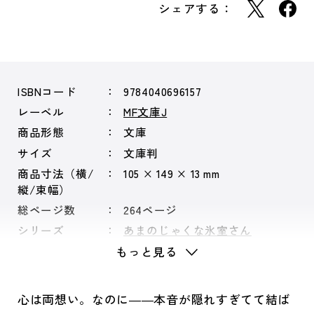
シェアする：
ISBNコード
9784040696157
レーベル
MF文庫J
商品形態
文庫
サイズ
文庫判
商品寸法（横/
105 × 149 × 13 mm
縦/束幅）
総ページ数
264ページ
シリーズ
あまのじゃくな氷室さん
もっと見る
心は両想い。なのに――本音が隠れすぎてて結ば