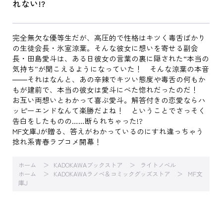
れない!?
完全無欠な優等生だが、高圧的で性格はキツく毒舌ばかり
の生徒会長・氷室涼葉。そんな彼女に想いを寄せる副会
長・田島愛斗は、ある日彼女の言葉の裏に隠された“本当の
気持ち”が聞こえるようになっていた！ そんな涼葉の本音
――それはなんと、あの辛辣でキツい態度や毒舌の何もか
もが建前で、本当の彼女は愛斗にべた惚れだったのだ！
お互い両想いとわかって喜ぶ愛斗。解答付きの恋愛ならハ
ッピーエンドなんて楽勝だよね！ ということでさっそく
告白をしたものの……断られちゃった!?
MF文庫Jが贈る、答えがわかっているのにすれ違っちゃう
捻れ系青春ラブコメ開幕！
ホーム
KADOKAWAブックストア
ライトノベル
ホーム
KADOKAWAラノベ＆コミックグッズストア
MF文
庫J