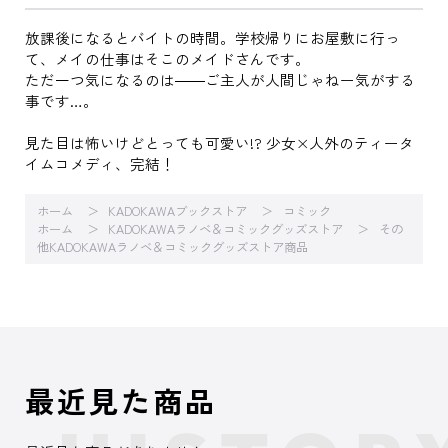
放課後になるとバイトの時間。学校帰りにお屋敷に行っ
て、メイの仕事はそこのメイドさんです。
ただ一つ気になるのは――ご主人が人間じゃねー気がする
事です…。
見た目は怖いけどとっても可愛い!? 少女×人外のティータ
イムコメディ、完結！
ホーム
KADOKAWAブックストア
コミック
ホーム
KADOKAWAラノベ＆コミックグッズストア
その
他KADOKAWAラノベ＆コミックグッズストア商品
最近見た商品