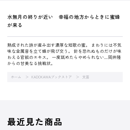
水無月の終りが近い 幸福の地方からときに蜜蜂
が来る
熟成された詩が産み出す濃厚な短歌の蜜。 まわりには不気
味な金属音を立て蜂が飛び交う。 針を恐れぬものだけが味
わえる官能のエキス。 一度舐めたらやめられない…岡井隆
からの甘美なる挑戦状。
ホーム
KADOKAWAブックストア
文芸
最近見た商品