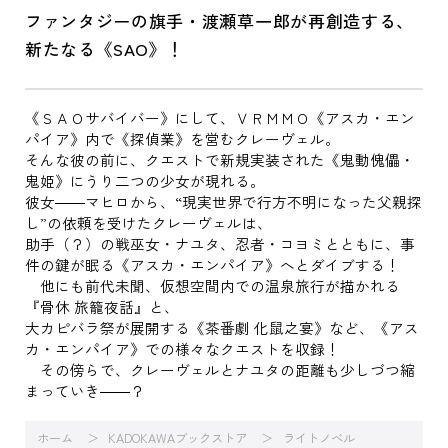
ファンタジーの旗手・渡瀬草一郎が再創造する、
新たなる《SAO》！
《ＳＡＯサバイバー》にして、ＶＲＭＭＯ《アスカ・エン
パイア》内で《探偵業》を営むクレーヴェル。
そんな彼の前に、クエストで新規実装された《鬼動傀儡・
鬼姫》にうり二つの少女が現れる。
彼女――マヒロから、“現実世界で行方不明になった父親探
し”の依頼を受けたクレーヴェルは、
助手（？）の戦巫女・ナユタ、忍者・コヨミとともに、事
件の鍵が眠る《アスカ・エンパイア》へとダイブする！
他にも前代未聞、仮想空間内での温泉旅行が描かれる
『骨休 旅籠夜話』と、
大カピバラ祭が展開する《茶番劇 化鼠之宴》など、《アス
カ・エンパイア》での様々なクエストを収録！
その傍らで、クレーヴェルとナユタの距離も少しづつ縮
まっていき――？
ホーム
KADOKAWAブックストア
ライトノベル