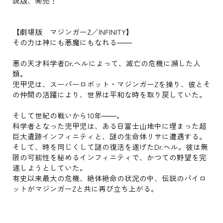
説版、発売！
【劇場版 マジンガーZ／INFINITY】
その力は神にも悪魔にもなれる――
悪の天才科学者Dr.ヘルによって、滅亡の危機に瀕した人
類。
兜甲児は、スーパーロボット・マジンガーZを操り、彼とそ
の仲間の活躍により、世界は平和な時を取り戻していた。
そして世紀の戦いから10年――。
科学者となった兜甲児は、ある日富士山地中に埋まった超
巨大遺跡インフィニティと、謎の生命体リサに遭遇する。
そして、時を同じくして謎の復活を遂げたDr.ヘル。彼は無
限の可能性を秘めるインフィニティで、かつての野望を完
遂しようとしていた。
有史以来最大の危機、絶体絶命の状況の中、伝説のパイロ
ットがマジンガーZと共に再び立ち上がる。