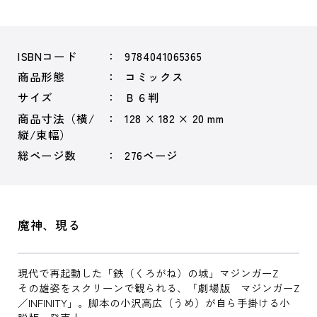
ISBNコード
9784041065365
商品形態
コミックス
サイズ
Ｂ６判
商品寸法（横/
128 × 182 × 20 mm
縦/束幅）
総ページ数
276ページ
魔神、現る
現代で再起動した「鉄（くろがね）の城」マジンガーZ
その雄姿をスクリーンで観られる、「劇場版 マジンガーZ
／INFINITY」。脚本の小沢高広（うめ）が自ら手掛ける小