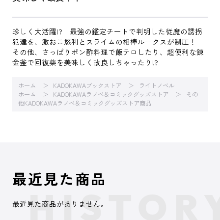
珍しく大活躍!? 最強の鑑定チートで判明した従魔の誘拐
犯達を、激おこ悠利とスライムの相棒ルークスが制圧！
その他、さっぱりポン酢料理で飯テロしたり、超便利な錬
金釜で回復薬を美味しく改良しちゃったり!?
ホーム
KADOKAWAブックストア
ライトノベル
ホーム
KADOKAWAラノベ＆コミックグッズストア
その
他KADOKAWAラノベ＆コミックグッズストア商品
最近見た商品
最近見た商品がありません。