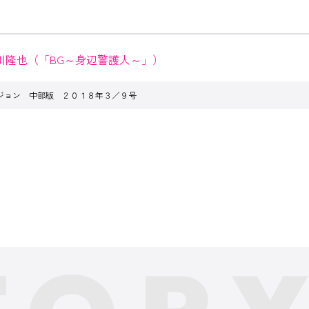
川隆也（「BG～身辺警護人～」）
ジョン 中部版 ２０１８年３／９号