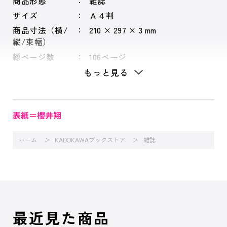
商品形態
雑誌
サイズ
Ａ４判
商品寸法（横/
210 × 297 × 3 mm
縦/束幅）
総ページ数
106ページ
もっと見る
表紙＝櫻井翔
ホーム
KADOKAWAブックストア
雑誌
最近見た商品