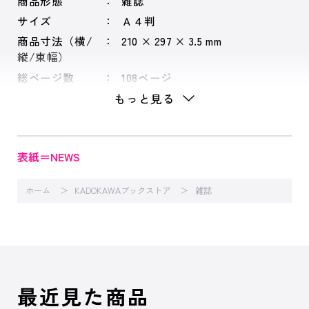
商品形態
雑誌
サイズ
Ａ４判
商品寸法（横/
210 × 297 × 3.5 mm
縦/束幅）
総ページ数
108ページ
もっと見る
表紙＝NEWS
ホーム
KADOKAWAブックストア
雑誌
最近見た商品