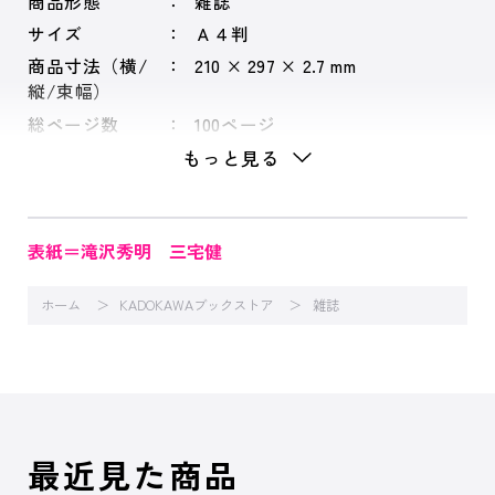
商品形態
雑誌
サイズ
Ａ４判
商品寸法（横/
210 × 297 × 2.7 mm
縦/束幅）
総ページ数
100ページ
もっと見る
表紙＝滝沢秀明 三宅健
ホーム
KADOKAWAブックストア
雑誌
最近見た商品