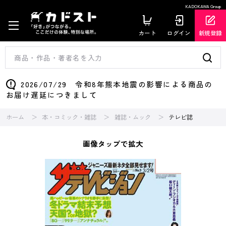
KADOKAWA Group
カート
ログイン
新規登録
2026/07/29 令和8年熊本地震の影響による商品の
お届け遅延につきまして
ホーム
本・コミック・雑誌
雑誌・ムック
テレビ誌
画像タップで拡大