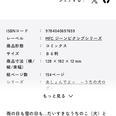
シェアする：
ISBNコード
9784040697659
レーベル
MFC ジーンピクシブシリーズ
商品形態
コミックス
サイズ
Ｂ６判
商品寸法（横/
128 × 182 × 12 mm
縦/束幅）
総ページ数
154ページ
シリーズ
あしょんでよッ ～うちの犬ロ
グ～
もっと見る
雨の日も雪の日も…だいすきなうちのこ（犬）と