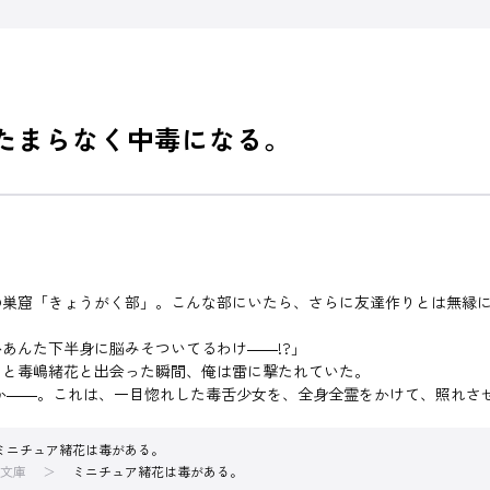
はたまらなく中毒になる。
巣窟「きょうがく部」。こんな部にいたら、さらに友達作りとは無縁に
あんた下半身に脳みそついてるわけ――!?」
こと毒嶋緒花と出会った瞬間、俺は雷に撃たれていた。
か――。これは、一目惚れした毒舌少女を、全身全霊をかけて、照れさ
ミニチュア緒花は毒がある。
文庫
ミニチュア緒花は毒がある。