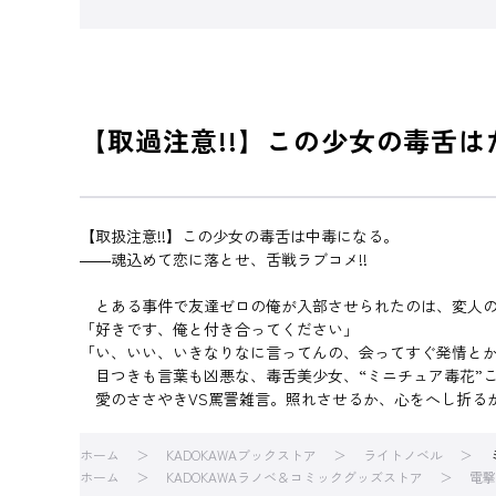
【取過注意!!】この少女の毒舌
【取扱注意!!】この少女の毒舌は中毒になる。
――魂込めて恋に落とせ、舌戦ラブコメ!!
とある事件で友達ゼロの俺が入部させられたのは、変人の
「好きです、俺と付き合ってください」
「い、いい、いきなりなに言ってんの、会ってすぐ発情とか
目つきも言葉も凶悪な、毒舌美少女、“ミニチュア毒花”
愛のささやきVS罵詈雑言。照れさせるか、心をへし折る
ホーム
KADOKAWAブックストア
ライトノベル
ホーム
KADOKAWAラノベ＆コミックグッズストア
電撃