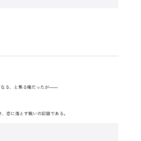
なる、と焦る俺だったが――
せ、恋に落とす戦いの記録である。