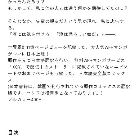
かったんだろう？
もしかして、私に他の人とは違う何かを期待してたの…？
そんななか、先輩の親友だという男が現れ、私に忠告す
る。
「淳には気を付けろ」「淳は恐ろしい奴だ」と――。
世界累計11億ページビューを記録した、大人気WEBマンガ
がついに日本上陸！
原作を元に日本語翻訳を行い、 無料WEBマンガサービス
「XOY」で配信中のストーリーに掲載されていないエピソ
ードやおまけページも収録した、 日本語完全版コミック
ス。
(※本書籍は、韓国で刊行されている原作コミックスの翻訳
版です。セリフは横書きとなっております。)
フルカラー400P
目次