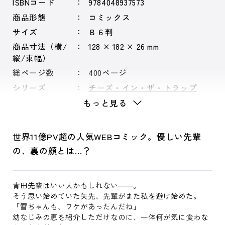
ISBNコード
9784048937573
商品形態
コミックス
サイズ
Ｂ６判
商品寸法（横/
128 × 182 × 26 mm
縦/束幅）
総ページ数
400ページ
シリーズ
チーズ・イン・ザ・トラップ
もっと見る
世界11億PV超の人気WEBコミック。優しい先輩
の、裏の顔とは…？
青田先輩はいい人かもしれない――。
そう思い始めていた矢先、先輩がまた私を避け始めた。
「雪ちゃんも、ワケがあったんだね」
幼なじみの恵を紹介しただけなのに、一体何が気に食わな