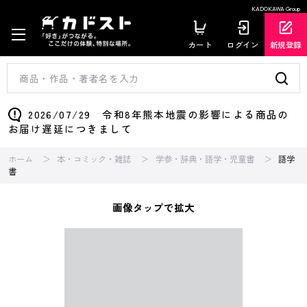
KADOKAWA Group
カート
ログイン
新規登録
2026/07/29 令和8年熊本地震の影響による商品の
お届け遅延につきまして
ホーム
本・コミック・雑誌
学参・辞典・語学・児童書
語学
書
画像タップで拡大