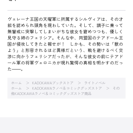
ヴェレーナ王国の天曜軍に所属するシルヴィアは、その才
能を認められ頭角を現わしていた。そして、調子に乗って
無警戒に突撃してしまいがちな彼女を窘めつつも、優しく
見守る姉のフェリシア。そんな中、同盟国のテアドール王
国が侵攻してきたと報せが！ しかも、その勢いは「獣の
よう」と形容されるほど異様だという、戦を避けるべく交
渉に向かうフェリシアだったが、そんな彼女の前にテアド
ール軍の将軍ヴェロニカが現れ驚愕の真相を明かすのだっ
た――。
ホーム
KADOKAWAブックストア
ライトノベル
ホーム
KADOKAWAラノベ＆コミックグッズストア
その
他KADOKAWAラノベ＆コミックグッズストア商品