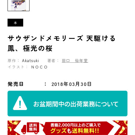
サウザンドメモリーズ 天駆ける
鳳、極光の桜
原作：
Akatsuki
著者：
田口 仙年堂
イラスト：
ＮＯＣＯ
発売日
2018年03月30日