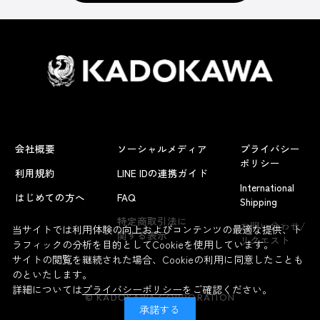
会社概要
ソーシャルメディア
プライバシー
ポリシー
利用規約
LINE IDの連携ガイド
International
はじめての方へ
FAQ
Shipping
よくあるお問い合わせ
特定商取引法に
お問い合わせ/
当サイトでは利用体験の向上およびコンテンツの最適な提供、ト
関する表示
リクエスト
ラフィックの分析を目的としてCookieを使用しています。
サイトの閲覧を継続された場合、Cookieの利用に同意したことも
のといたします。
詳細については
プライバシーポリシー
をご確認ください。
© KADOKAWA CORPORATION
承諾する