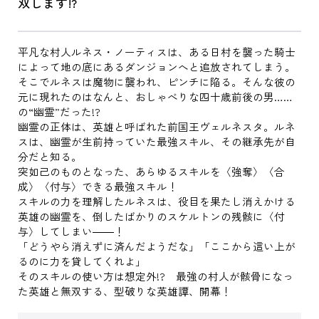
双します!?
平凡な村人ルネス・ノーティスは、ある日村を襲った騎士
によって地の底にあるダンジョンへと追放されてしまう。
そこでルネスは魔物に襲われ、ピンチに陥る。そんな彼の
元に現れたのはなんと、おしゃべりな四十歳前後の男……
の“幽霊”だった!?
幽霊の正体は、英雄と呼ばれた前国王ヴェルネスタ。ルネ
スは、幽霊が生前持っていた最強スキル、その継承先が自
分だと知る。
突如己のものとなった、あらゆるスキルを〈強奪〉〈合
成〉〈付与〉できる最強スキル！
スキルの力を理解したルネスは、役目を果たし消えかける
英雄の幽霊を、倒したばかりのスケルトンの残骸に〈付
与〉してしまい――！
「どうやら消えずに済んだようだな」「ここから這い上が
るのに力を貸してくれよ」
そのスキルの使い方は想定外!? 最強の村人が骸骨になっ
た英雄と無双する、型破りな英雄譚、開幕！