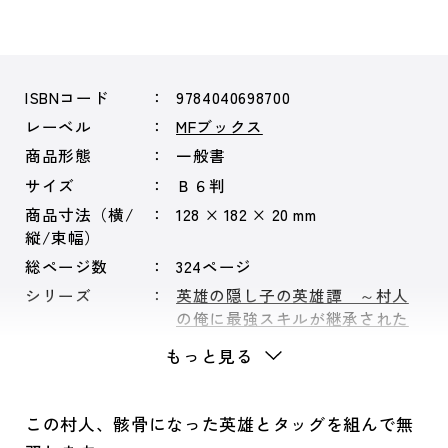
ISBNコード
9784040698700
レーベル
MFブックス
商品形態
一般書
サイズ
Ｂ６判
商品寸法（横/
128 × 182 × 20 mm
縦/束幅）
総ページ数
324ページ
シリーズ
英雄の隠し子の英雄譚 ～村人
の俺に最強スキルが継承された
～
もっと見る
この村人、骸骨になった英雄とタッグを組んで無