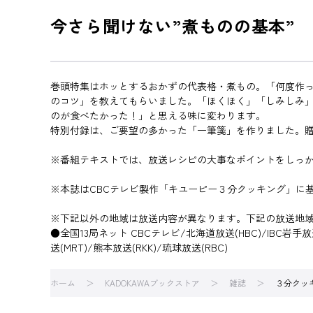
今さら聞けない”煮ものの基本”
巻頭特集はホッとするおかずの代表格・煮もの。「何度作っ
のコツ」を教えてもらいました。「ほくほく」「しみしみ
のが食べたかった！」と思える味に変わります。
特別付録は、ご要望の多かった「一筆箋」を作りました。
※番組テキストでは、放送レシピの大事なポイントをしっか
※本誌はCBCテレビ製作「キユーピー３分クッキング」に
※下記以外の地域は放送内容が異なります。下記の放送地
●全国13局ネット CBCテレビ/北海道放送(HBC)/IBC岩手放送
送(MRT)/熊本放送(RKK)/琉球放送(RBC)
ホーム
KADOKAWAブックストア
雑誌
３分クッ