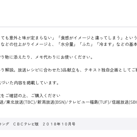
ても意外と味が定まらない」「食感がイメージと違ってしまう」という
」などの仕上がりイメージと、「水分量」「ふた」「冷ます」などの基
贈り物に添えたり、メモ代わりにお使いください。
り解説。放送レシピに合わせた3品献立も、テキスト独自企画としてご
基づいた内容を掲載しています。
域をご確認の上、ご購入ください
/東北放送(TBC)/新潟放送(BSN)/テレビユー福島(TUF)/信越放送(SBC
キング ＣＢＣテレビ版 ２０１８年１０月号