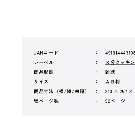
JANコード
49101444310
レーベル
３分クッキン
商品形態
雑誌
サイズ
ＡＢ判
商品寸法（横/縦/束幅）
210 × 257 ×
総ページ数
92ページ