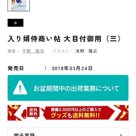
入り婿侍商い帖 大目付御用（三）
著者：
千野 隆司
イラスト：
浅野 隆広
発売日
2018年03月24日
電子書籍