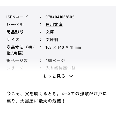
ISBNコード
9784041068502
レーベル
角川文庫
商品形態
文庫
サイズ
文庫判
商品寸法（横/
105 × 149 × 11 mm
縦/束幅）
総ページ数
288ページ
シリーズ
入り婿侍商い帖
もっと見る
今こそ、父を助くるとき。かつての強敵が江戸に
戻り、大黒屋に最大の危機！