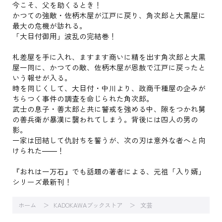
今こそ、父を助くるとき！
かつての強敵・佐柄木屋が江戸に戻り、角次郎と大黒屋に
最大の危機が訪れる。
「大目付御用」波乱の完結巻！
札差屋を手に入れ、ますます商いに精を出す角次郎と大黒
屋一同に、かつての敵、佐柄木屋が恩赦で江戸に戻ったと
いう報せが入る。
時を同じくして、大目付・中川より、政商千種屋の企みが
ちらつく事件の調査を命じられた角次郎。
武士の息子・善太郎と共に警戒を強める中、隙をつかれ舅
の善兵衛が暴漢に襲われてしまう。背後には四人の男の
影。
一家は団結して仇討ちを誓うが、次の刃は意外な者へと向
けられた――！
『おれは一万石』でも話題の著者による、元祖「入り婿」
シリーズ最新刊！
ホーム
KADOKAWAブックストア
文芸