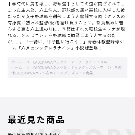
中学時代に肩を壊し、野球選手としての道が閉ざされてし
まった主人公、八上浩太。野球部の無い高校に入学した彼
だったが女子野球部を創部しようと奮闘する同じクラスの
有原翼に誘われ監督(仮)を請け負うことに。部員集めに苦
心する翼と八上達の前に、季節はずれの転校生エレナが現
れる。２人はエレナを野球部に勧誘しようとするのだ
が……。「一緒に、甲子園に行こう！」青春体験型野球ゲ
ーム『八月のシンデレラナイン』小説版登場！
ホーム
KADOKAWAブックストア
ライトノベル
ホーム
KADOKAWAラノベ＆コミックグッズストア
その
他KADOKAWAラノベ＆コミックグッズストア商品
最近見た商品
最近見た商品がありません。