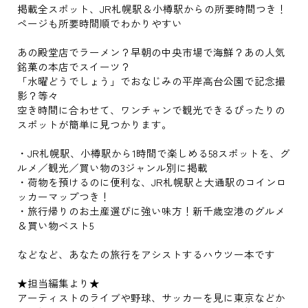
掲載全スポット、JR札幌駅＆小樽駅からの所要時間つき！
ページも所要時間順でわかりやすい
あの殿堂店でラーメン？早朝の中央市場で海鮮？あの人気
銘菓の本店でスイーツ？
「水曜どうでしょう」でおなじみの平岸高台公園で記念撮
影？等々
空き時間に合わせて、ワンチャンで観光できるぴったりの
スポットが簡単に見つかります。
・JR札幌駅、小樽駅から1時間で楽しめる58スポットを、グ
ルメ／観光／買い物の3ジャンル別に掲載
・荷物を預けるのに便利な、JR札幌駅と大通駅のコインロ
ッカーマップつき！
・旅行帰りのお土産選びに強い味方！新千歳空港のグルメ
＆買い物ベスト5
などなど、あなたの旅行をアシストするハウツー本です
★担当編集より★
アーティストのライブや野球、サッカーを見に東京などか