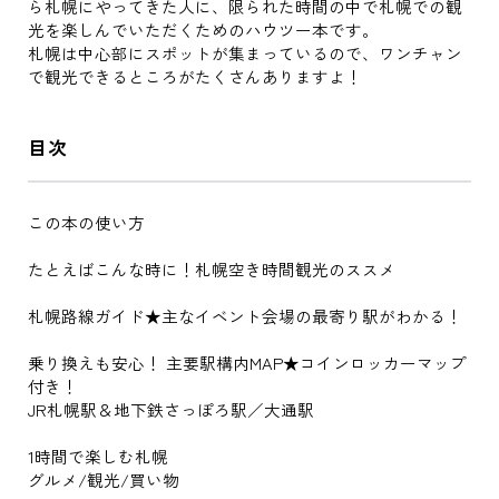
ら札幌にやってきた人に、限られた時間の中で札幌での観
光を楽しんでいただくためのハウツー本です。
札幌は中心部にスポットが集まっているので、ワンチャン
で観光できるところがたくさんありますよ！
目次
この本の使い方
たとえばこんな時に！札幌空き時間観光のススメ
札幌路線ガイド★主なイベント会場の最寄り駅がわかる！
乗り換えも安心！ 主要駅構内MAP★コインロッカーマップ
付き！
JR札幌駅＆地下鉄さっぽろ駅／大通駅
1時間で楽しむ札幌
グルメ/観光/買い物