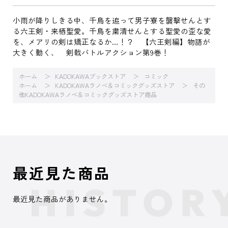
小雨が降りしきる中、千鳥を追って男子寮を襲撃せんとす
る六王剣・来栖聖愛。千鳥を粛清せんとする聖愛の歪な愛
を、メアリの剣は矯正なるか…！？ 【六王剣編】物語が
大きく動く、 剣戟バトルアクション第9巻！
ホーム
KADOKAWAブックストア
コミック
ホーム
KADOKAWAラノベ＆コミックグッズストア
その
他KADOKAWAラノベ＆コミックグッズストア商品
最近見た商品
最近見た商品がありません。