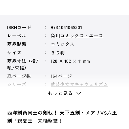
ISBNコード
9784041069301
レーベル
角川コミックス・エース
商品形態
コミックス
サイズ
Ｂ６判
商品寸法（横/
128 × 182 × 11 mm
縦/束幅）
総ページ数
164ページ
シリーズ
武装少女マキャヴェリズム
もっと見る
西洋剣術同士の剣戟！ 天下五剣・メアリVS六王
剣「親愛王」来栖聖愛！