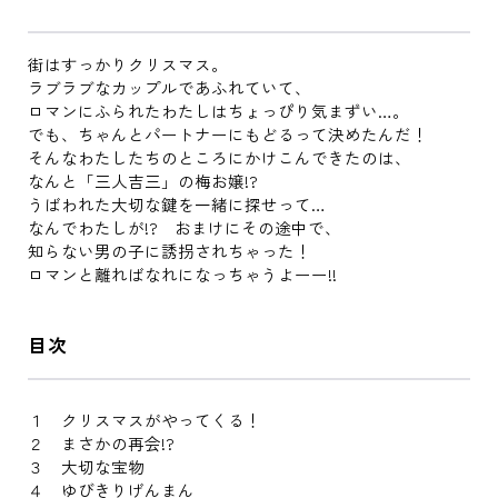
街はすっかりクリスマス。
ラブラブなカップルであふれていて、
ロマンにふられたわたしはちょっぴり気まずい…。
でも、ちゃんとパートナーにもどるって決めたんだ！
そんなわたしたちのところにかけこんできたのは、
なんと「三人吉三」の梅お嬢!?
うばわれた大切な鍵を一緒に探せって…
なんでわたしが!? おまけにその途中で、
知らない男の子に誘拐されちゃった！
ロマンと離ればなれになっちゃうよーー!!
目次
１ クリスマスがやってくる！
２ まさかの再会!?
３ 大切な宝物
４ ゆびきりげんまん