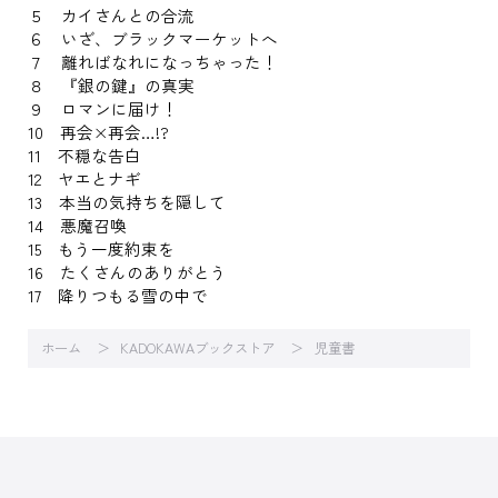
５ カイさんとの合流
６ いざ、ブラックマーケットへ
７ 離ればなれになっちゃった！
８ 『銀の鍵』の真実
９ ロマンに届け！
10 再会×再会…!?
11 不穏な告白
12 ヤエとナギ
13 本当の気持ちを隠して
14 悪魔召喚
15 もう一度約束を
16 たくさんのありがとう
17 降りつもる雪の中で
ホーム
KADOKAWAブックストア
児童書