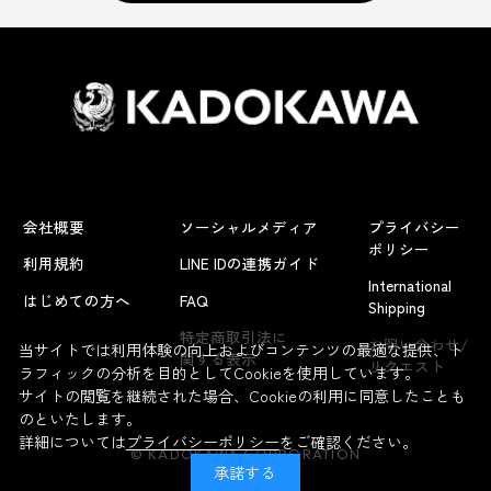
会社概要
ソーシャルメディア
プライバシー
ポリシー
利用規約
LINE IDの連携ガイド
International
はじめての方へ
FAQ
Shipping
よくあるお問い合わせ
特定商取引法に
お問い合わせ/
当サイトでは利用体験の向上およびコンテンツの最適な提供、ト
関する表示
リクエスト
ラフィックの分析を目的としてCookieを使用しています。
サイトの閲覧を継続された場合、Cookieの利用に同意したことも
のといたします。
詳細については
プライバシーポリシー
をご確認ください。
© KADOKAWA CORPORATION
承諾する