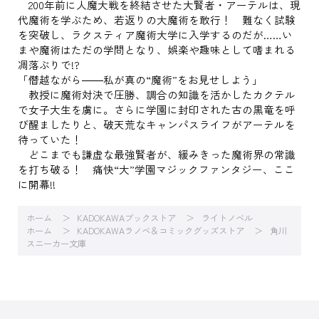
200年前に人魔大戦を終結させた大賢者・アーテルは、現
代魔術を学ぶため、若返りの大魔術を敢行！ 難なく試験
を突破し、ラクスティア魔術大学に入学するのだが……い
まや魔術はただの学問となり、娯楽や趣味として嗜まれる
凋落ぶりで!?
「僭越ながら――私が真の“魔術”をお見せしよう」
教授に魔術対決で圧勝、調合の知識を活かしたカクテル
で女子大生を虜に。さらに学園に封印された古の黒竜を呼
び醒ましたりと、破天荒なキャンパスライフがアーテルを
待っていた！
どこまでも謙虚な最強賢者が、緩みきった魔術界の常識
を打ち破る！ 痛快“大”学園マジックファンタジー、ここ
に開幕!!
ホーム
KADOKAWAブックストア
ライトノベル
ホーム
KADOKAWAラノベ＆コミックグッズストア
角川
スニーカー文庫