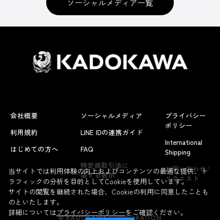
ソーシャルメディア一覧
会社概要
ソーシャルメディア
プライバシー
ポリシー
利用規約
LINE IDの連携ガイド
International
はじめての方へ
FAQ
Shipping
よくあるお問い合わせ
特定商取引法に
お問い合わせ/
当サイトでは利用体験の向上およびコンテンツの最適な提供、ト
関する表示
リクエスト
ラフィックの分析を目的としてCookieを使用しています。
サイトの閲覧を継続された場合、Cookieの利用に同意したことも
のといたします。
詳細については
プライバシーポリシー
をご確認ください。
© KADOKAWA CORPORATION