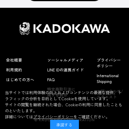
会社概要
ソーシャルメディア
プライバシー
ポリシー
利用規約
LINE IDの連携ガイド
International
はじめての方へ
FAQ
Shipping
よくあるお問い合わせ
特定商取引法に
お問い合わせ/
当サイトでは利用体験の向上およびコンテンツの最適な提供、ト
関する表示
リクエスト
ラフィックの分析を目的としてCookieを使用しています。
サイトの閲覧を継続された場合、Cookieの利用に同意したことも
のといたします。
詳細については
プライバシーポリシー
をご確認ください。
© KADOKAWA CORPORATION
承諾する