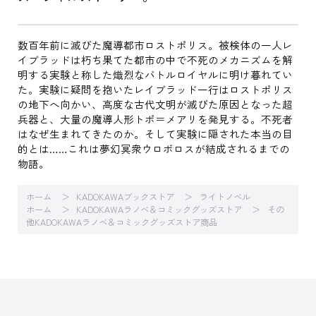
数百年前に滅びた魔導都市ロストポリス。被検体の一人レ
イブラッドは朽ち果てた都市の中で不死のメカニズムを解
明する実験と称した熾烈なバトルロイヤルに明け暮れてい
た。実験に疑問を抱いたレイブラッド一行はロストポリス
の地下へ向かい、高度な古代文明が滅びた原因となった超
兵器と、大量の魔導人形トポ＝メアリを発見する。不死者
はなぜ生まれてきたのか。そして実験に隠された本当の目
的とは……これは夢幻冥衆ウロボロスが結成されるまでの
物語。
ホーム
KADOKAWAブックストア
ライトノベル
ホーム
KADOKAWAラノベ＆コミックグッズストア
その
他KADOKAWAラノベ＆コミックグッズストア商品