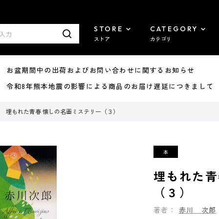
STORE
CATEGORY
ストア
カテゴリ
8/07 お盆期間中の出荷およびお問い合わせに関するお知らせ
7/29 令和8年熊本地震の影響による商品のお届け遅延につきまして
埋もれた青春 懐しの名画ミステリー（３）
埋もれた青
（３）
著者：
赤川 次郎