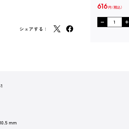
616
円
シェアする：
61
 10.5 mm