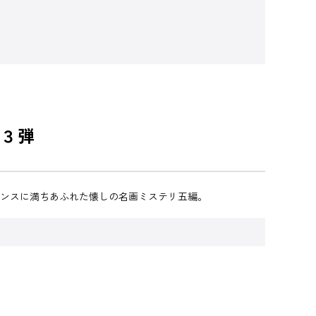
３弾
ペンスに満ちあふれた懐しの名画ミステリ五編。