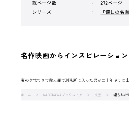
総ページ数
272ページ
シリーズ
『懐しの名
名作映画からインスピレーション
妻の身代わりで殺人罪で刑務所に入った男が二十年ぶりに
ホーム
KADOKAWAブックストア
文芸
埋もれた