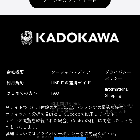
ソーシャルメディア一覧
会社概要
ソーシャルメディア
プライバシー
ポリシー
利用規約
LINE IDの連携ガイド
International
はじめての方へ
FAQ
Shipping
よくあるお問い合わせ
特定商取引法に
お問い合わせ/
当サイトでは利用体験の向上およびコンテンツの最適な提供、ト
関する表示
リクエスト
ラフィックの分析を目的としてCookieを使用しています。
サイトの閲覧を継続された場合、Cookieの利用に同意したことも
のといたします。
詳細については
プライバシーポリシー
をご確認ください。
© KADOKAWA CORPORATION