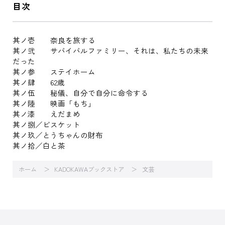
目次
其ノ壱 奈良を旅する
其ノ弐 サバイバルファミリー、それは、私たちの未来
だった
其ノ参 ステイホーム
其ノ肆 62歳
其ノ伍 秘儀、自分で自分に命令する
其ノ陸 映画「もち」
其ノ漆 えだまめ
其ノ捌／ビスケット
其ノ玖／とうちゃんの財布
其ノ拾／白と茶
ホーム
KADOKAWAブックストア
文芸