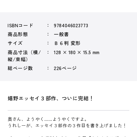
ISBNコード
9784046023773
商品形態
一般書
サイズ
Ｂ６判 変形
商品寸法（横/
128 × 180 × 15.5 mm
縦/束幅）
総ページ数
226ページ
嬉野エッセイ３部作、ついに完結！
奥さん、ようやく……ようやくですよ。
うれしーが、エッセイ３部作の３作目を書き上げました！