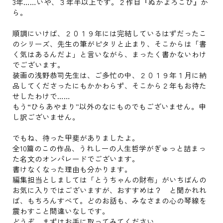
3年……いや、３年半以上です。２作目『ぬかよろこび』か
ら。
順調にいけば、２０１９年には完結しているはずだったこ
のシリーズ、先生の筆がピタリと止まり、そこからは「書
く気はあるんだよ」と言いながら、まったく書かないわけ
でございます。
装画の浅野恭司先生は、ご多忙の中、２０１９年１月に納
品してくださったにもかかわらず、そこから２年もお待た
せしたわけで……
もう“ひらあやまり”以外のなにものでもございません。申
し訳ございません。
でもね、待った甲斐がありましたよ。
全10篇のこの作品、うれしーの人生哲学がぎゅっと詰まっ
た名文のオンパレードでございます。
書けなくなった理由も分かります。
編集担当としましては「とうちゃんの財布」がいちばんの
お気に入りではございますが、おすすめは？ と聞かれれ
ば、もちろんすべて。どのお話も、みなさまの心の琴線を
震わすこと間違いなしです。
どうぞ、まずはお手に取ってみてください。