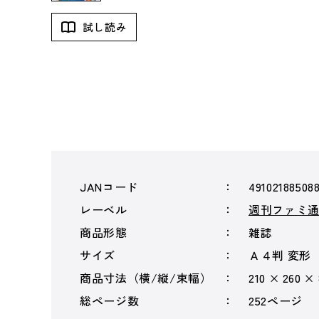
試し読み
JANコード
49102188508
レーベル
週刊ファミ
商品形態
雑誌
サイズ
Ａ４判 変形
商品寸法（横/縦/束幅）
210 × 260 ×
総ページ数
252ページ