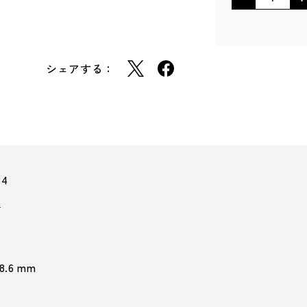
シェアする：
84
通
 8.6 mm