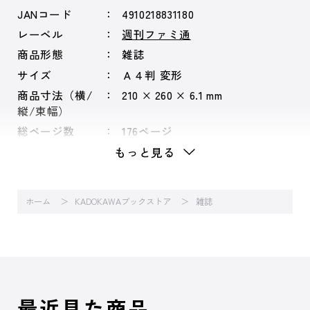
JANコード
4910218831180
レーベル
週刊ファミ通
商品形態
雑誌
サイズ
Ａ４判 変形
商品寸法（横/
210 × 260 × 6.1 mm
縦/束幅）
総ページ数
176ページ
もっと見る
ホーム
KADOKAWAブックストア
雑誌
最近見た商品