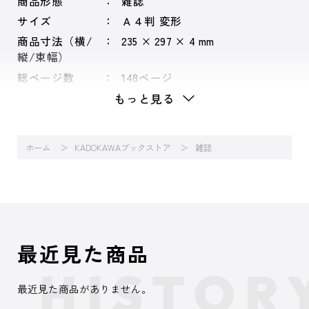
商品形態
雑誌
サイズ
Ａ４判 変形
商品寸法（横/
235 × 297 × 4 mm
縦/束幅）
総ページ数
148ページ
もっと見る
ホーム
KADOKAWAブックストア
雑誌
最近見た商品
最近見た商品がありません。