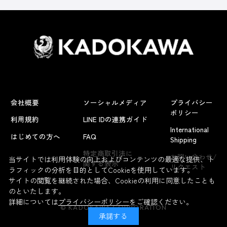
会社概要
ソーシャルメディア
プライバシー
ポリシー
利用規約
LINE IDの連携ガイド
International
はじめての方へ
FAQ
Shipping
よくあるお問い合わせ
特定商取引法に
お問い合わせ/
当サイトでは利用体験の向上およびコンテンツの最適な提供、ト
関する表示
リクエスト
ラフィックの分析を目的としてCookieを使用しています。
サイトの閲覧を継続された場合、Cookieの利用に同意したことも
のといたします。
詳細については
プライバシーポリシー
をご確認ください。
© KADOKAWA CORPORATION
承諾する