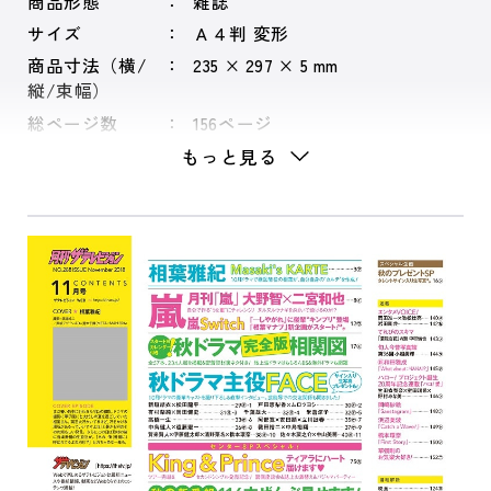
商品形態
雑誌
サイズ
Ａ４判 変形
商品寸法（横/
235 × 297 × 5 mm
縦/束幅）
総ページ数
156ページ
もっと見る