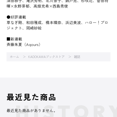
深田恭子、滝沢秀明、北川景子、錦戸亮、杉咲花、菅田将
暉×永野芽郁、高畑充希×西島秀俊
●好評連載
草なぎ剛、和田雅成、橋本環奈、浜辺美波、ハロー！プロ
ジェクト、岡崎紗絵
■新連載
斉藤朱夏（Aqours）
ホーム
KADOKAWAブックストア
雑誌
最近見た商品
最近見た商品がありません。