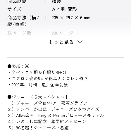
商品形態
雑誌
サイズ
Ａ４判 変形
商品寸法（横/
235 × 297 × 6 mm
縦/束幅）
総ページ数
236ページ
もっと見る
●表紙：嵐
・全ペアロケ撮＆自撮りSHOT
・エプロン姿の5人が絶品ナシゴレン作り
・2019年、月刊「嵐」企画会議
●ジャニーズ６大スペシャル！
１）ジャニーズ全197ペア 密着グラビア
２）メンバーが出題！ジャニーズひみつクイズ
３）All未公開！King ＆ Princeデビューメモリアル
４）いのしし年記念！年男絆メッセージ
５）90名超！ジャニーズJr.名鑑