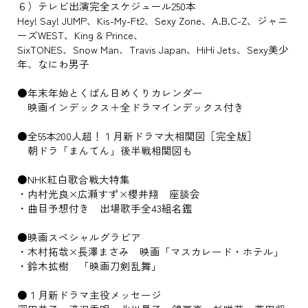
６）テレビ出演完全スケジュール250本
Hey! Say! JUMP、Kis-My-Ft2、Sexy Zone、A.B.C-Z、ジャニ
ーズWEST、King & Prince、
SixTONES、Snow Man、Travis Japan、HiHi Jets、Sexy美少
年、なにわ男子
●年末年始とくばん日めくりカレンダー
映画インデックス＋全ドラマインデックス付き
●全55本200人超！１月新ドラマ大相関図［完全版］
朝ドラ「まんてん」後半戦相関図も
●NHK紅白歌合戦大特集
・内村光良×広瀬すず×櫻井翔 座談会
・曲目予想付き 出場歌手全43組名鑑
●映画スペシャルグラビア
・木村拓哉×長澤まさみ 映画「マスカレード・ホテル」
・鈴木拡樹 「映画刀剣乱舞」
●１月新ドラマ主役メッセージ