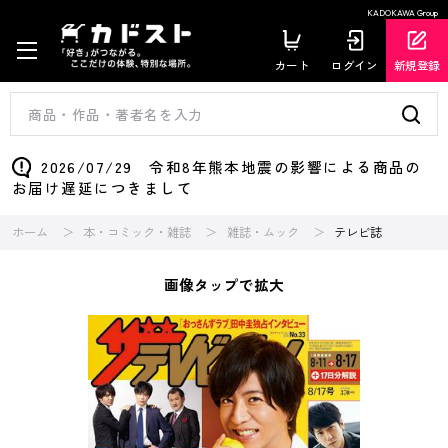
KADOKAWA Group
カート
ログイン
新規登録
2026/07/29 令和8年熊本地震の影響による商品の
お届け遅延につきまして
ホーム
本・コミック・雑誌
雑誌・ムック
テレビ誌
画像タップで拡大