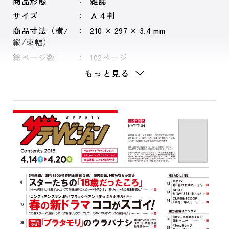
商品形態
雑誌
サイズ
Ａ４判
商品寸法（横/
210 × 297 × 3.4 mm
縦/束幅）
総ページ数
102ページ
もっと見る