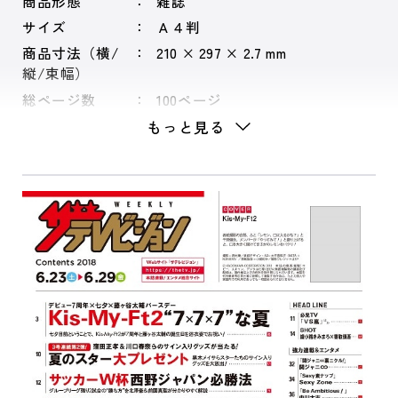
商品形態
雑誌
サイズ
Ａ４判
商品寸法（横/
210 × 297 × 2.7 mm
縦/束幅）
総ページ数
100ページ
もっと見る