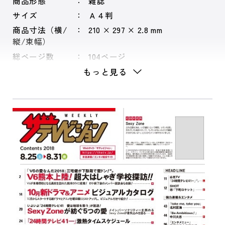
商品形態
雑誌
サイズ
Ａ４判
商品寸法（横/
210 × 297 × 2.8 mm
縦/束幅）
総ページ数
104ページ
もっと見る