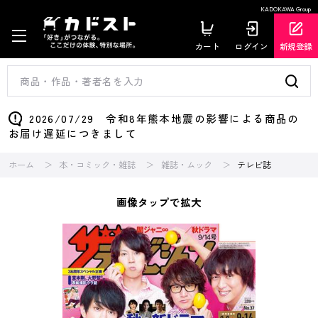
KADOKAWA Group
カート
ログイン
新規登録
2026/07/29 令和8年熊本地震の影響による商品の
お届け遅延につきまして
ホーム
本・コミック・雑誌
雑誌・ムック
テレビ誌
画像タップで拡大