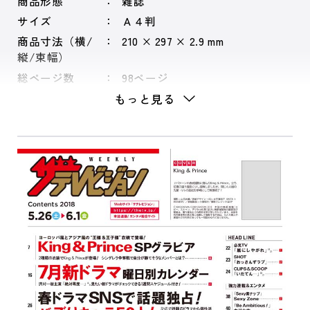
商品形態
雑誌
サイズ
Ａ４判
商品寸法（横/
210 × 297 × 2.9 mm
縦/束幅）
総ページ数
98ページ
もっと見る