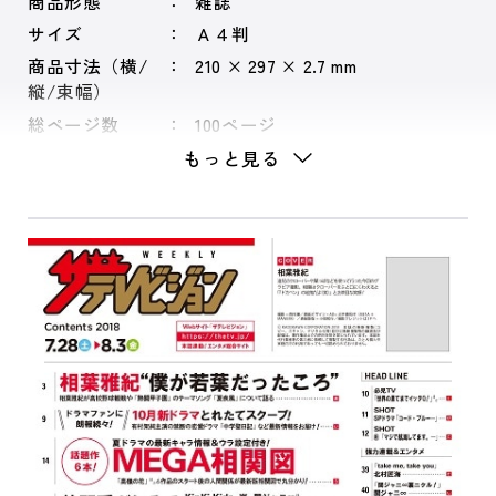
商品形態
雑誌
サイズ
Ａ４判
商品寸法（横/
210 × 297 × 2.7 mm
縦/束幅）
総ページ数
100ページ
もっと見る