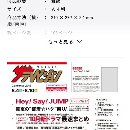
商品形態
雑誌
サイズ
Ａ４判
商品寸法（横/
210 × 297 × 3.1 mm
縦/束幅）
総ページ数
106ページ
もっと見る