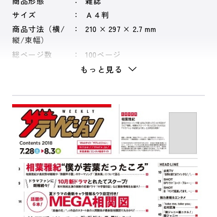
商品形態
雑誌
サイズ
Ａ４判
商品寸法（横/
210 × 297 × 2.7 mm
縦/束幅）
総ページ数
100ページ
もっと見る