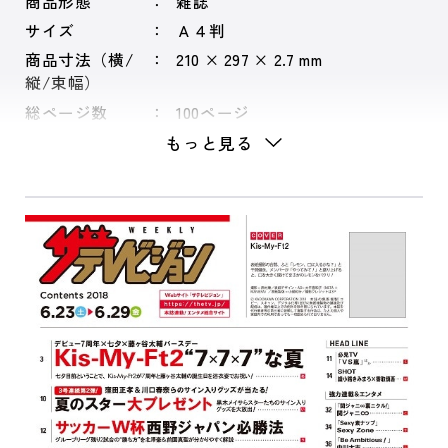
商品形態
雑誌
サイズ
Ａ４判
商品寸法（横/
210 × 297 × 2.7 mm
縦/束幅）
総ページ数
100ページ
もっと見る