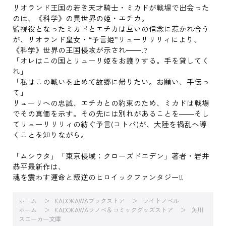
リオランド王国の若き天才騎士・ミカドが戦場で出会った
のは、《科学》の異世界の姫・エチカ。
監視役となったミカドとエチカは互いの信念に惹かれ合う
が、リオランド皇女・“予言姫”リューリリリィにより、
《科学》世界の王国侵攻が示され――!?
「オレはこの国とリューリ姫をお護りする。手を貸してく
れ」
「私はこの戦いを止めて故郷に帰りたい。お願い、手伝っ
て」
リューリへの忠誠、エチカとの約束のため、ミカドは戦場
でその真価を示す。その先には別れがあることを――そし
てリューリリリィの紡ぐ予言(コトバ)が、大陸を禍乱へ導
くことを知りながら。
「ムシウタ」「東京侵域：クローズドエデン」著者・岩井
恭平最新作は、
魂を震わす運命と叛逆のヒロイックファンタジー!!
ホーム
KADOKAWAブックストア
ライトノベル
ホーム
KADOKAWAラノベ＆コミックグッズストア
角川
スニーカー文庫