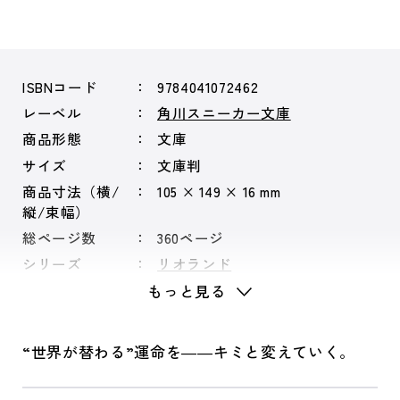
ISBNコード
9784041072462
レーベル
角川スニーカー文庫
商品形態
文庫
サイズ
文庫判
商品寸法（横/
105 × 149 × 16 mm
縦/束幅）
総ページ数
360ページ
シリーズ
リオランド
もっと見る
“世界が替わる”運命を――キミと変えていく。