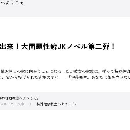
室へようこそ
出来！大問題性癖JKノベル第二弾！
桃沢朝日の家に向かうことになる。だが彼女の家族は、揃って特殊性癖
そして、父から投げられた究極の問い――「伊藤先生。あなたは娘を立派
特殊性癖教室へようこそ2
スニーカー文庫
特殊性癖教室へようこそ2