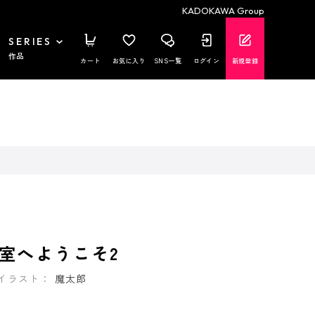
KADOKAWA Group
SERIES
作品
カート
お気に入り
SNS一覧
ログイン
新規登録
室へようこそ2
イラスト：
魔太郎