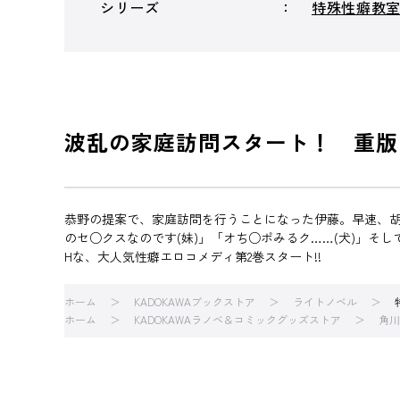
シリーズ
特殊性癖教
波乱の家庭訪問スタート！ 重版
恭野の提案で、家庭訪問を行うことになった伊藤。早速、胡
のセ○クスなのです(妹)」「オち○ポみるク……(犬)」
Hな、大人気性癖エロコメディ第2巻スタート!!
ホーム
KADOKAWAブックストア
ライトノベル
ホーム
KADOKAWAラノベ＆コミックグッズストア
角川