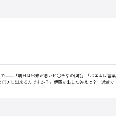
で――「朝日は出来が悪いビ○チなの(姉)」「ポエムは言葉
なビ○チに出来るんですか？」伊藤が出した答えは？ 過激で