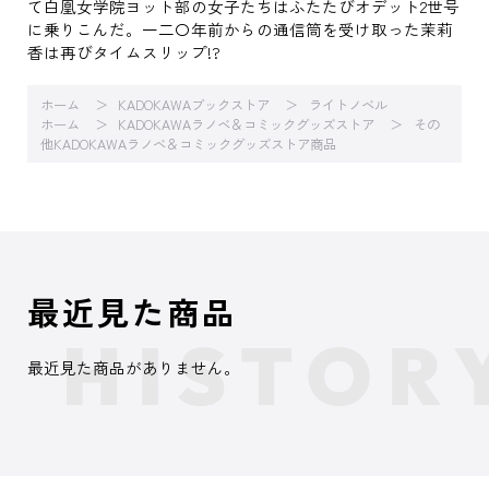
て白凰女学院ヨット部の女子たちはふたたびオデット2世号
に乗りこんだ。一二〇年前からの通信筒を受け取った茉莉
香は再びタイムスリップ!?
ホーム
KADOKAWAブックストア
ライトノベル
ホーム
KADOKAWAラノベ＆コミックグッズストア
その
他KADOKAWAラノベ＆コミックグッズストア商品
最近見た商品
最近見た商品がありません。