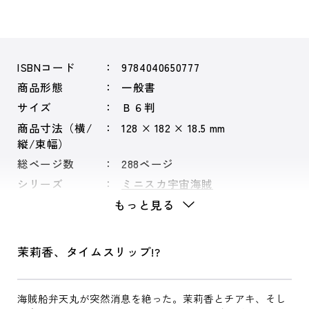
ISBNコード
9784040650777
商品形態
一般書
サイズ
Ｂ６判
商品寸法（横/
128 × 182 × 18.5 mm
縦/束幅）
総ページ数
288ページ
シリーズ
ミニスカ宇宙海賊
もっと見る
茉莉香、タイムスリップ!?
海賊船弁天丸が突然消息を絶った。茉莉香とチアキ、そし